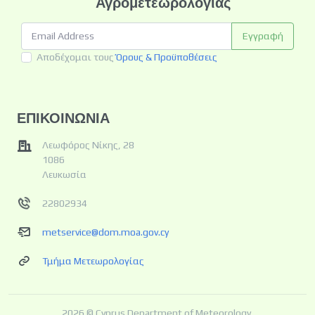
Αγρομετεωρολογίας
Εγγραφή
Αποδέχομαι τους
Όρους & Προϋποθέσεις
ΕΠΙΚΟΙΝΩΝΙΑ
Λεωφόρος Νίκης, 28
1086
Λευκωσία
22802934
metservice@dom.moa.gov.cy
Τμήμα Μετεωρολογίας
2026 © Cyprus Department of Meteorology.